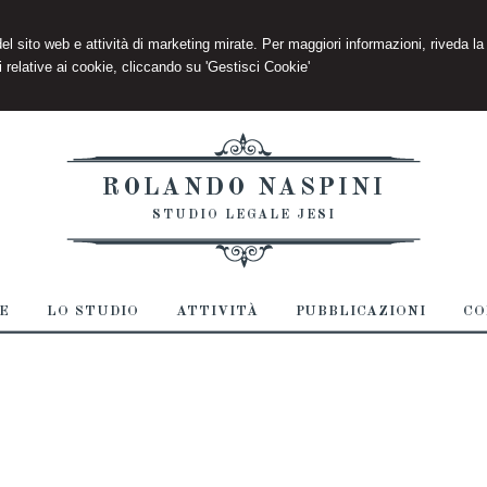
 del sito web e attività di marketing mirate. Per maggiori informazioni, riveda la
 relative ai cookie, cliccando su 'Gestisci Cookie'
ROLANDO NASPINI
STUDIO LEGALE JESI
E
LO STUDIO
ATTIVITÀ
PUBBLICAZIONI
CO