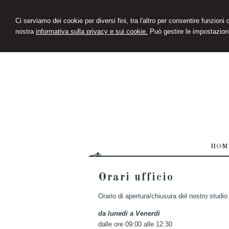
Ci serviamo dei cookie per diversi fini, tra l'altro per consentire funzioni
nostra
informativa sulla privacy e sui cookie.
Può gestire le impostazioni
HOM
Orari ufficio
Orario di apertura/chiusura del nostro studio
da lunedi a Venerdì
dalle ore 09:00 alle 12:30