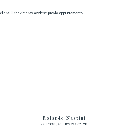
i clienti il ricevimento avviene previo appuntamento.
Rolando Naspini
Via Roma, 73 -
Jesi
60035
,
AN